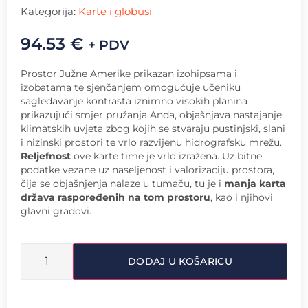
Kategorija:
Karte i globusi
94.53
€
+ PDV
Prostor Južne Amerike prikazan izohipsama i
izobatama te sjenčanjem omogućuje učeniku
sagledavanje kontrasta iznimno visokih planina
prikazujući smjer pružanja Anda, objašnjava nastajanje
klimatskih uvjeta zbog kojih se stvaraju pustinjski, slani
i nizinski prostori te vrlo razvijenu hidrografsku mrežu.
Reljefnost
ove karte time je vrlo izražena. Uz bitne
podatke vezane uz naseljenost i valorizaciju prostora,
čija se objašnjenja nalaze u tumaču, tu je i
manja karta
država raspoređenih na tom prostoru
, kao i njihovi
glavni gradovi.
DODAJ U KOŠARICU