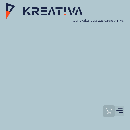
…jer svaka ideja zaslužuje priliku.
Moj raču