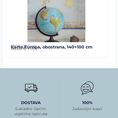
Karte i globusi
Karta Europa, obostrana, 140×100 cm
96.63
€
+ PDV
DOSTAVA
100%
Sukladno Općim
Zadovoljni kupci
uvjetima isporuke