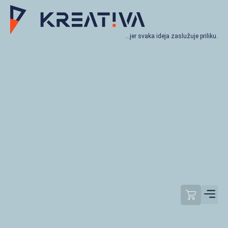
…jer svaka ideja zaslužuje priliku.
Moj račun
Odjavi se