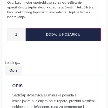
Ovaj kalorimetar upotrebljava se za
određivanje
specifičnog toplinskog kapaciteta
čvrstih i tekućih tvari,
kao i električnog toplinskog ekvivalenta i topline fuzije i
isparavanja.
DODAJ U KOŠARICU
Loading...
Opis
OPIS
Sadržaj
: dvostruka aluminijska posuda s
izolacijskim punjenjem od stiropora, prozirni plastični
poklopac s miješalicom, rupa za termometar i