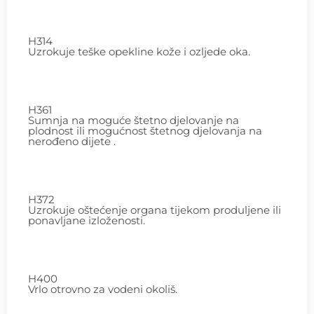
H314
Uzrokuje teške opekline kože i ozljede oka.
H361
Sumnja na moguće štetno djelovanje na
plodnost ili mogućnost štetnog djelovanja na
nerođeno dijete .
H372
Uzrokuje oštećenje organa tijekom produljene ili
ponavljane izloženosti.
H400
Vrlo otrovno za vodeni okoliš.