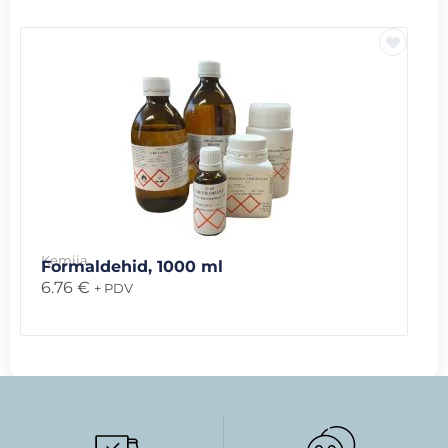
Kemija
Formaldehid, 1000 ml
6.76
€
+ PDV