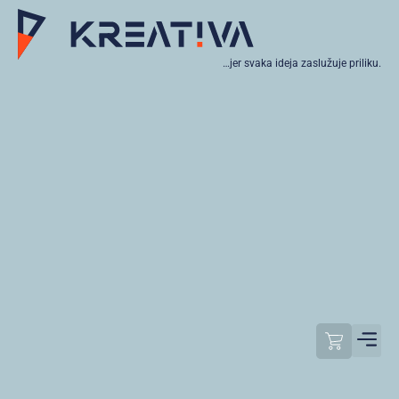
…jer svaka ideja zaslužuje priliku.
Moj raču