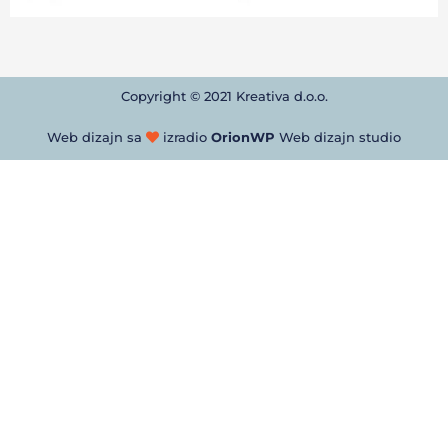
Copyright © 2021 Kreativa d.o.o.
Web dizajn sa
izradio
OrionWP
Web dizajn studio