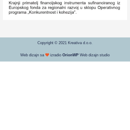
Copyright © 2021 Kreativa d.o.o.
Web dizajn sa
izradio
OrionWP
Web dizajn studio