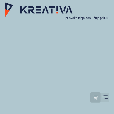
…jer svaka ideja zaslužuje priliku.
Moj račun
Odjavi se