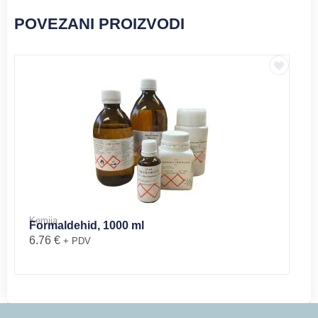
POVEZANI PROIZVODI
Kemija
Formaldehid, 1000 ml
6.76
€
+ PDV