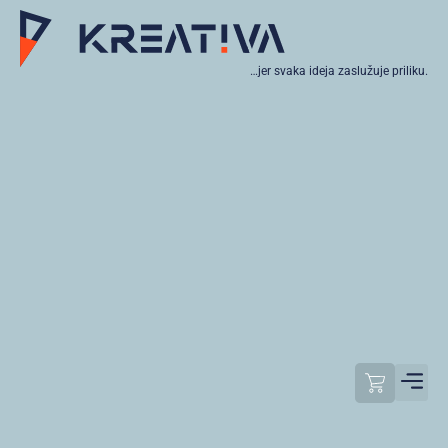
…jer svaka ideja zaslužuje priliku.
Moj raču