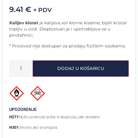
9.41
€
+ PDV
Kalijev klorat
je kalijeva sol klorne kiseline, bijeli kristal
topljiv u vodi. Eksplozivan je i upotrebljava se u
pirotehnici.
* Proizvod nije dostupan za prodaju fizičkim osobama.
DODAJ U KOŠARICU
UPOZORENJE
H271
Može uzrokovati požar ili eksploziju; jaki oksidans.
H301
Otrovno ako se proguta.