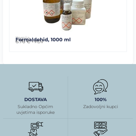
Kemija
Formaldehid, 1000 ml
6.76
€
+ PDV
DOSTAVA
100%
Sukladno Općim
Zadovoljni kupci
uvjetima isporuke