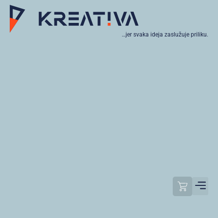
…jer svaka ideja zaslužuje priliku.
Moj raču