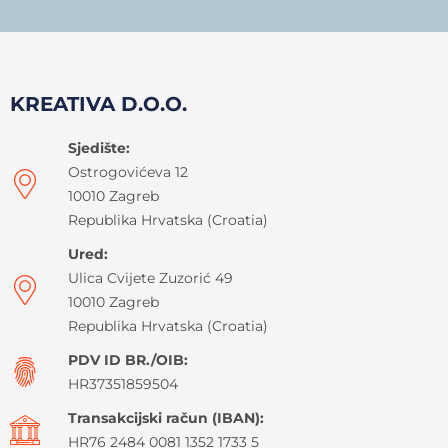
KREATIVA D.O.O.
Sjedište:
Ostrogovićeva 12
10010 Zagreb
Republika Hrvatska (Croatia)
Ured:
Ulica Cvijete Zuzorić 49
10010 Zagreb
Republika Hrvatska (Croatia)
PDV ID BR./OIB:
HR37351859504
Transakcijski račun (IBAN):
HR76 2484 0081 1352 1733 5