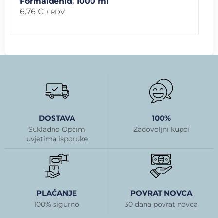
Formaldehid, 1000 ml
6.76
€
+ PDV
DOSTAVA
100%
Sukladno Općim
Zadovoljni kupci
uvjetima isporuke
PLAĆANJE
POVRAT NOVCA
100% sigurno
30 dana povrat novca