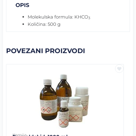
OPIS
Molekulska formula: KHCO
3
Količina: 500 g
POVEZANI PROIZVODI
Kemija