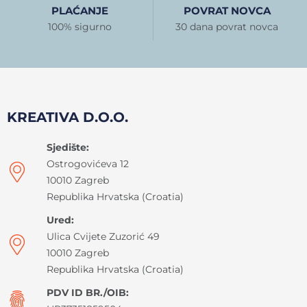
PLAĆANJE
POVRAT NOVCA
100% sigurno
30 dana povrat novca
KREATIVA D.O.O.
Sjedište:
Ostrogovićeva 12
10010 Zagreb
Republika Hrvatska (Croatia)
Ured:
Ulica Cvijete Zuzorić 49
10010 Zagreb
Republika Hrvatska (Croatia)
PDV ID BR./OIB: