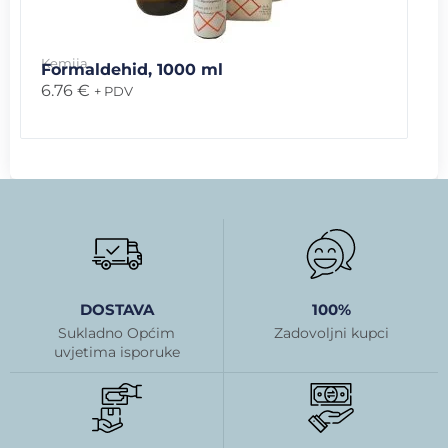
Kemija
Formaldehid, 1000 ml
6.76
€
+ PDV
DOSTAVA
100%
Sukladno Općim
Zadovoljni kupci
uvjetima isporuke