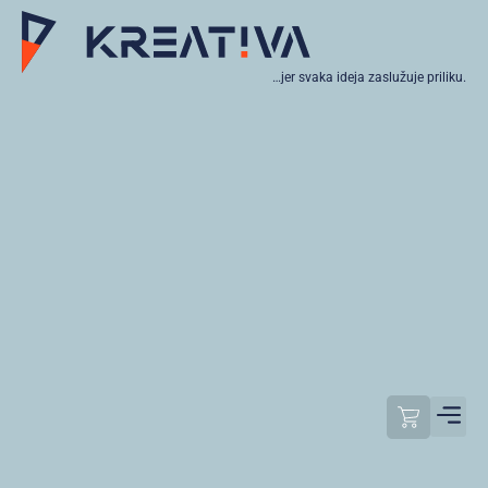
…jer svaka ideja zaslužuje priliku.
Moj raču