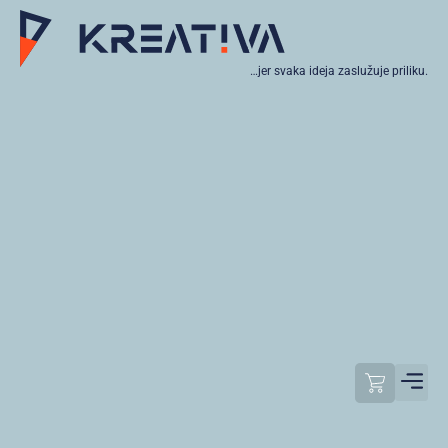
…jer svaka ideja zaslužuje priliku.
Moj raču