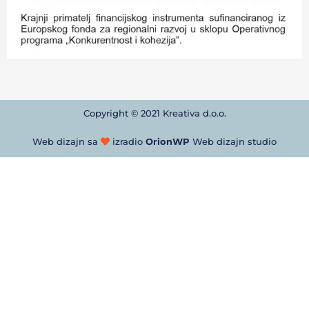
Copyright © 2021 Kreativa d.o.o.
Web dizajn sa
izradio
OrionWP
Web dizajn studio