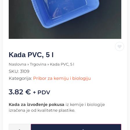
Kada PVC, 5 l
Naslovna
»
Trgovina
»
Kada PVC, 5 l
SKU:
3109
Kategorija:
Pribor za kemiju i biologiju
3.82
€
+ PDV
Kada za izvođenje pokusa
iz kemije i biologije
izračena je od kvalitetne plastike.