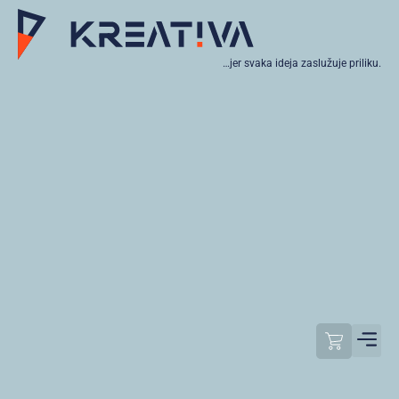
…jer svaka ideja zaslužuje priliku.
Moj raču