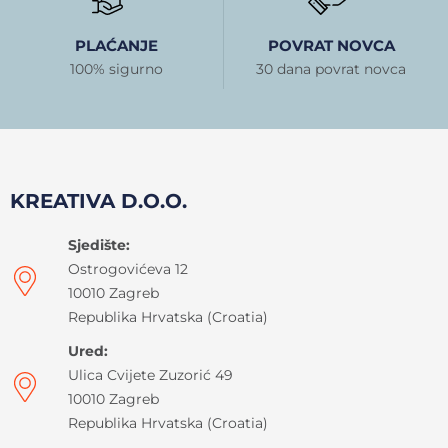
PLAĆANJE
POVRAT NOVCA
100% sigurno
30 dana povrat novca
KREATIVA D.O.O.
Sjedište:
Ostrogovićeva 12
10010 Zagreb
Republika Hrvatska (Croatia)
Ured:
Ulica Cvijete Zuzorić 49
10010 Zagreb
Republika Hrvatska (Croatia)