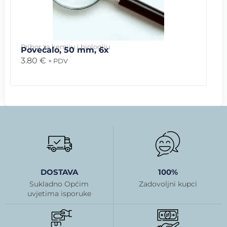
Pribor za kemiju i biologiju
Povećalo, 50 mm, 6x
3.80
€
+ PDV
DOSTAVA
100%
Sukladno Općim
Zadovoljni kupci
uvjetima isporuke