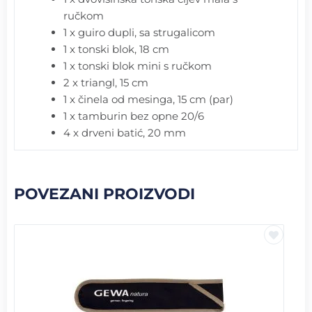
ručkom
1 x guiro dupli, sa strugalicom
1 x tonski blok, 18 cm
1 x tonski blok mini s ručkom
2 x triangl, 15 cm
1 x činela od mesinga, 15 cm (par)
1 x tamburin bez opne 20/6
4 x drveni batić, 20 mm
POVEZANI PROIZVODI