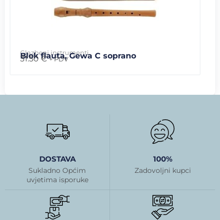
Glazbeni instrumenti
Blok flauta, Gewa C soprano
31.50
€
+ PDV
DOSTAVA
100%
Sukladno Općim
Zadovoljni kupci
uvjetima isporuke