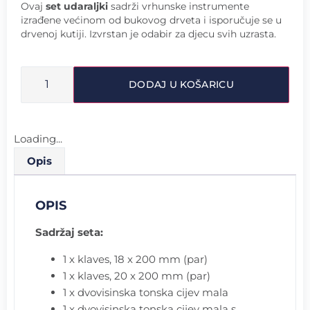
Ovaj
set udaraljki
sadrži vrhunske instrumente
izrađene većinom od bukovog drveta i isporučuje se u
drvenoj kutiji. Izvrstan je odabir za djecu svih uzrasta.
DODAJ U KOŠARICU
Loading...
Opis
OPIS
Sadržaj seta:
1 x klaves, 18 x 200 mm (par)
1 x klaves, 20 x 200 mm (par)
1 x dvovisinska tonska cijev mala
1 x dvovisinska tonska cijev mala s