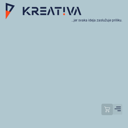
…jer svaka ideja zaslužuje priliku.
Moj raču