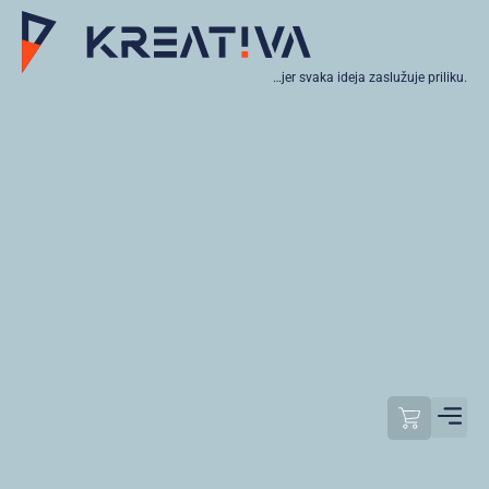
…jer svaka ideja zaslužuje priliku.
Moj raču