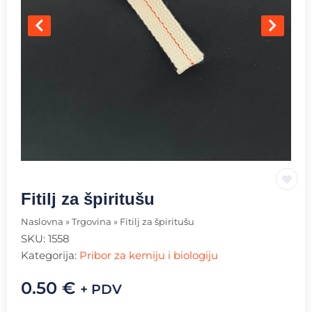
Fitilj za špiritušu
Naslovna
»
Trgovina
»
Fitilj za špiritušu
SKU:
1558
Kategorija:
Pribor za kemiju i biologiju
0.50
€
+ PDV