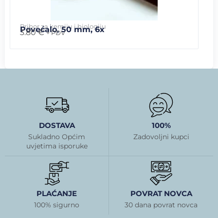
Pribor za kemiju i biologiju
Povećalo, 50 mm, 6x
3.80
€
+ PDV
DOSTAVA
100%
Sukladno Općim
Zadovoljni kupci
uvjetima isporuke
PLAĆANJE
POVRAT NOVCA
100% sigurno
30 dana povrat novca