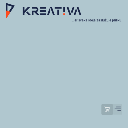
…jer svaka ideja zaslužuje priliku.
Moj raču