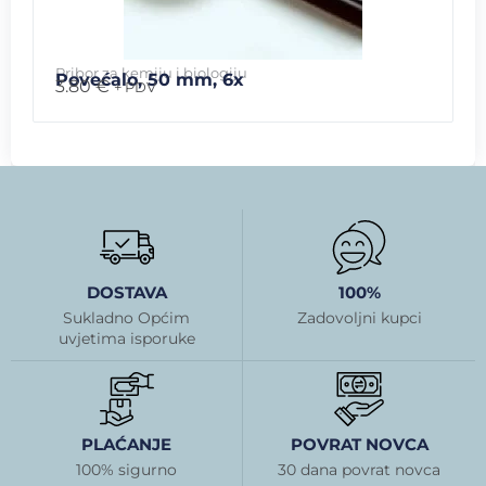
Pribor za kemiju i biologiju
Povećalo, 50 mm, 6x
3.80
€
+ PDV
DOSTAVA
100%
Sukladno Općim
Zadovoljni kupci
uvjetima isporuke
PLAĆANJE
POVRAT NOVCA
100% sigurno
30 dana povrat novca