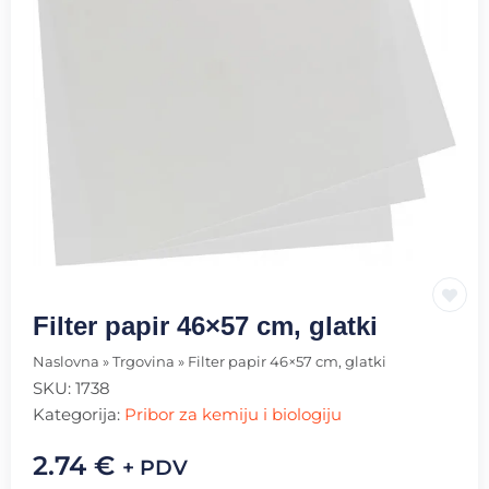
Filter papir 46×57 cm, glatki
Naslovna
»
Trgovina
»
Filter papir 46×57 cm, glatki
SKU:
1738
Kategorija:
Pribor za kemiju i biologiju
2.74
€
+ PDV