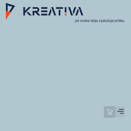
…jer svaka ideja zaslužuje priliku.
Moj raču