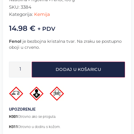
SKU:
3384
Kategorija:
Kemija
14.98
€
+ PDV
Fenol
je bezbojna kristalna tvar. Na zraku se postupno
oboji u crveno.
DODAJ U KOŠARICU
UPOZORENJE
H301
Otrovno ako se proguta.
H311
Otrovno u dodiru s kožom.