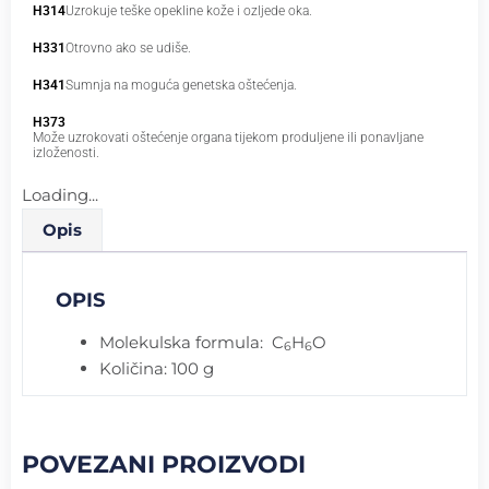
H314
Uzrokuje teške opekline kože i ozljede oka.
H331
Otrovno ako se udiše.
H341
Sumnja na moguća genetska oštećenja.
H373
Može uzrokovati oštećenje organa tijekom produljene ili ponavljane
izloženosti.
Loading...
Opis
OPIS
Molekulska formula:
C
H
O
6
6
Količina: 100 g
POVEZANI PROIZVODI