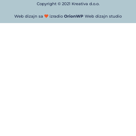
Copyright © 2021 Kreativa d.o.o.
Web dizajn sa
izradio
OrionWP
Web dizajn studio