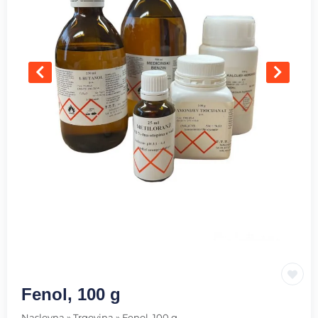
Fenol, 100 g
Naslovna
»
Trgovina
»
Fenol, 100 g