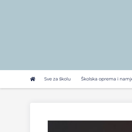
Sve za školu
Školska oprema i namj