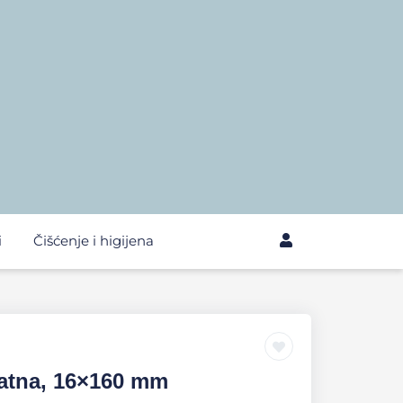
i
Čišćenje i higijena
katna, 16×160 mm