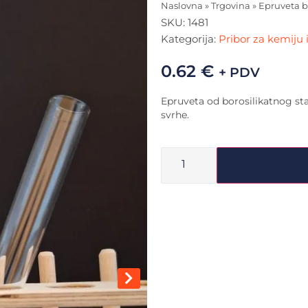
Naslovna
»
Trgovina
»
Epruveta b
SKU:
1481
Kategorija:
Pribor za kemiju i
0.62
€
+ PDV
Epruveta od borosilikatnog sta
svrhe.