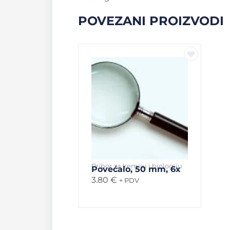
POVEZANI PROIZVODI
Pribor za kemiju i biologiju
Povećalo, 50 mm, 6x
3.80
€
+ PDV