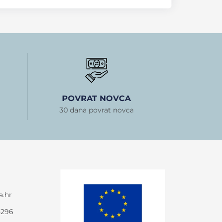
POVRAT NOVCA
30 dana povrat novca
a.hr
-296