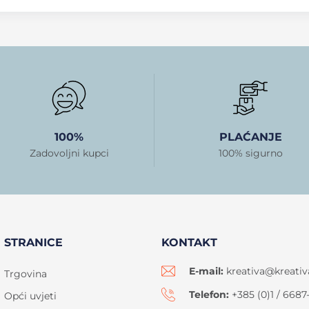
100%
PLAĆANJE
Zadovoljni kupci
100% sigurno
STRANICE
KONTAKT
E-mail:
kreativa@kreativ
Trgovina
Telefon:
+385 (0)1 / 6687
Opći uvjeti