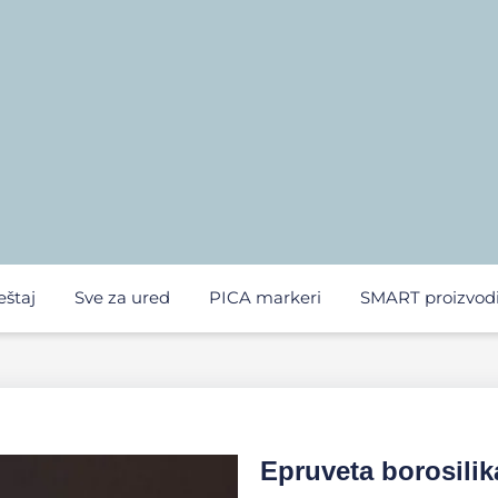
eštaj
Sve za ured
PICA markeri
SMART proizvod
Epruveta borosili