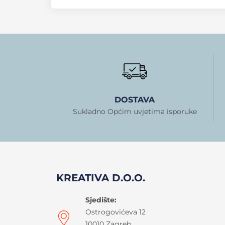
DOSTAVA
Sukladno Općim uvjetima isporuke
KREATIVA D.O.O.
Sjedište:
Ostrogovićeva 12
10010 Zagreb