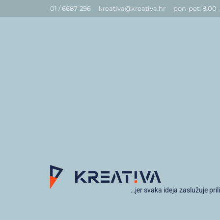
01 / 6687-296
kreativa@kreativa.hr
pon-pet: 8:00 
…jer svaka ideja zaslužuje pril