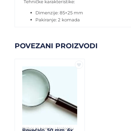
Tehničke karakteristike:
Dimenzije: 85×25 mm
Pakiranje: 2 komada
POVEZANI PROIZVODI
Pribor za kemiju i biologiju
Povećalo, 50 mm, 6x