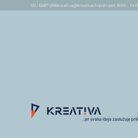
01 / 6687-296
kreativa@kreativa.hr
pon-pet: 8:00 – 14:
…jer svaka ideja zaslužuje pril