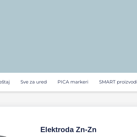
eštaj
Sve za ured
PICA markeri
SMART proizvod
Elektroda Zn-Zn