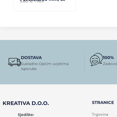
3.80
€
+ PDV
DOSTAVA
100%
Sukladno Općim uvjetima
Zadovol
isporuke
KREATIVA D.O.O.
STRANICE
Trgovina
Sjedište: