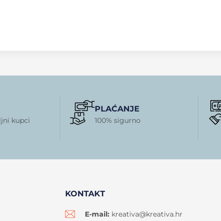
PLAĆANJE
jni kupci
100% sigurno
KONTAKT
E-mail:
kreativa@kreativa.hr