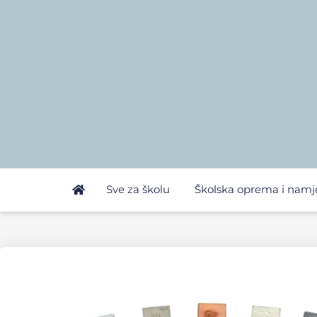
Sve za školu
Školska oprema i namj