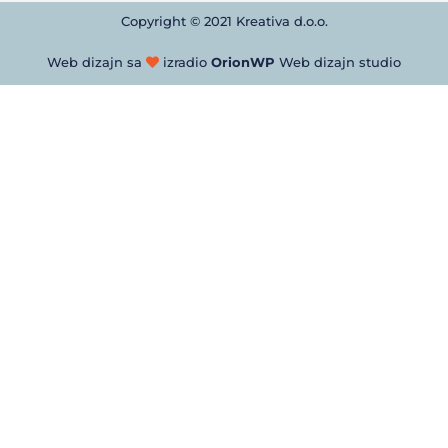
Copyright © 2021 Kreativa d.o.o.
Web dizajn sa
izradio
OrionWP
Web dizajn studio