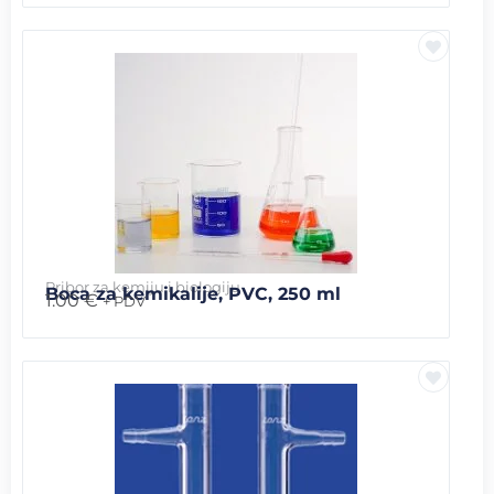
Pribor za kemiju i biologiju
Boca za kemikalije, PVC, 250 ml
1.00
€
+ PDV