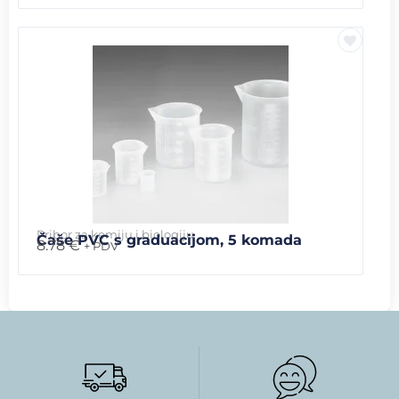
Pribor za kemiju i biologiju
Čaše PVC s graduacijom, 5 komada
8.78
€
+ PDV