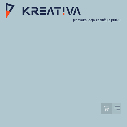
…jer svaka ideja zaslužuje priliku.
Moj raču