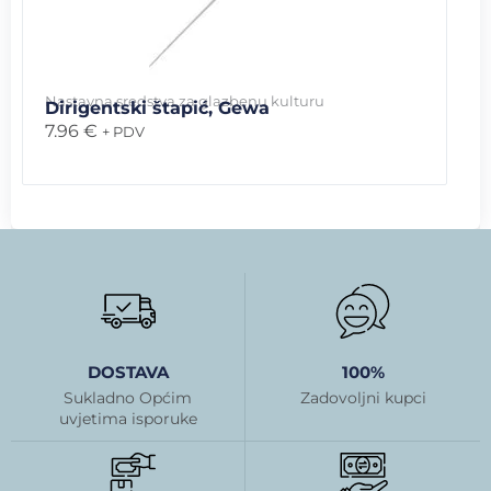
Nastavna sredstva za glazbenu kulturu
Dirigentski štapić, Gewa
7.96
€
+ PDV
DOSTAVA
100%
Sukladno Općim
Zadovoljni kupci
uvjetima isporuke