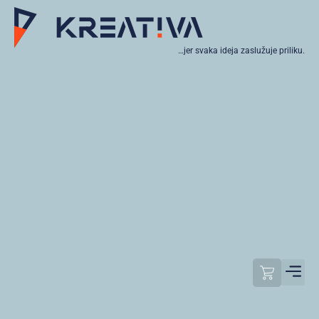
…jer svaka ideja zaslužuje priliku.
Moj raču