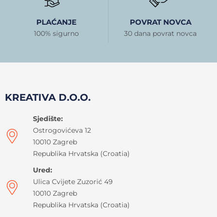
PLAĆANJE
POVRAT NOVCA
100% sigurno
30 dana povrat novca
KREATIVA D.O.O.
Sjedište:
Ostrogovićeva 12
10010 Zagreb
Republika Hrvatska (Croatia)
Ured:
Ulica Cvijete Zuzorić 49
10010 Zagreb
Republika Hrvatska (Croatia)