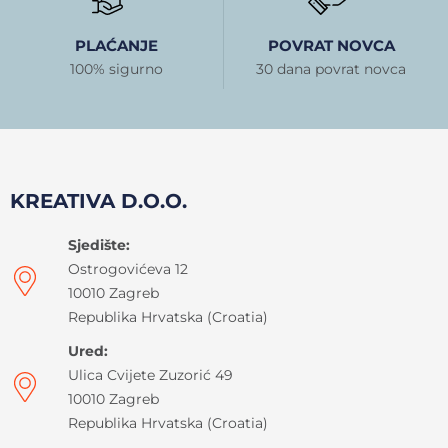
PLAĆANJE
POVRAT NOVCA
100% sigurno
30 dana povrat novca
KREATIVA D.O.O.
Sjedište:
Ostrogovićeva 12
10010 Zagreb
Republika Hrvatska (Croatia)
Ured:
Ulica Cvijete Zuzorić 49
10010 Zagreb
Republika Hrvatska (Croatia)