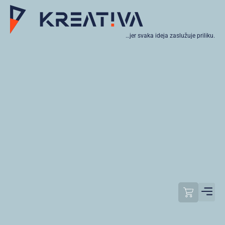
…jer svaka ideja zaslužuje priliku.
Moj raču