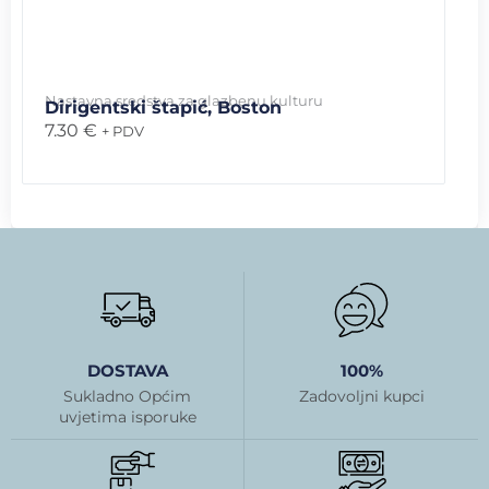
Nastavna sredstva za glazbenu kulturu
Dirigentski štapić, Boston
7.30
€
+ PDV
DOSTAVA
100%
Sukladno Općim
Zadovoljni kupci
uvjetima isporuke