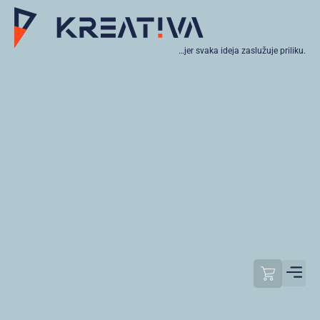
…jer svaka ideja zaslužuje priliku.
Moj raču