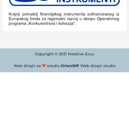
Copyright © 2021 Kreativa d.o.o.
Web dizajn sa
izradio
OrionWP
Web dizajn studio