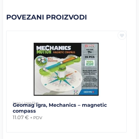
POVEZANI PROIZVODI
Igre i igračke
Geomag igra, Mechanics – magnetic
compass
11.07
€
+ PDV