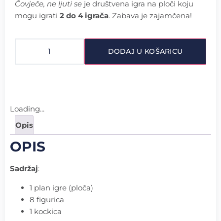
Čovječe, ne ljuti se
je društvena igra na ploči koju
mogu igrati
2 do 4 igrača
. Zabava je zajamčena!
DODAJ U KOŠARICU
Loading...
Opis
OPIS
Sadržaj
:
1 plan igre (ploča)
8 figurica
1 kockica