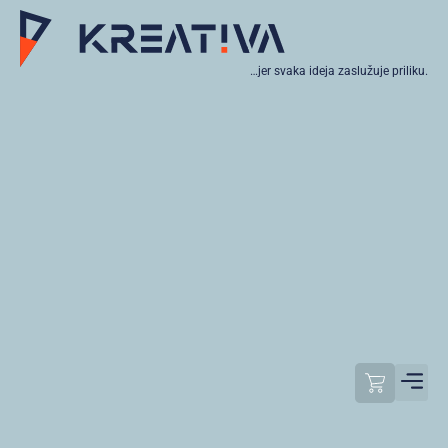
…jer svaka ideja zaslužuje priliku.
Moj raču