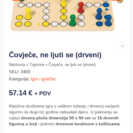
Čovječe, ne ljuti se (drveni)
Naslovna
»
Trgovina
»
Čovječe, ne ljuti se (drveni)
SKU:
3469
Kategorija:
Igre i igračke
57.14
€
+ PDV
Klasična društvena igra u velikom izdanju i drvenoj varijanti
sigurno će dugi niz godina zabavljati djecu. U pakiranju se
nalazi
drvena ploča dimenzija 50 x 50 cm
sa
16 drvenih
figurica u boji
i jednom
drvenom kockicom s točkicama
.