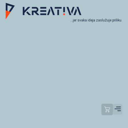
…jer svaka ideja zaslužuje priliku.
Moj račun
Odjavi se