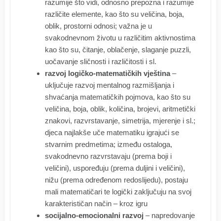
razumije što vidi, odnosno prepozna i razumije
različite elemente, kao što su veličina, boja,
oblik, prostorni odnosi; važna je u
svakodnevnom životu u različitim aktivnostima
kao što su, čitanje, oblačenje, slaganje puzzli,
uočavanje sličnosti i različitosti i sl.
razvoj logičko-matematičkih vještina
–
uključuje razvoj mentalnog razmišljanja i
shvaćanja matematičkih pojmova, kao što su
veličina, boja, oblik, količina, brojevi, aritmetički
znakovi, razvrstavanje, simetrija, mjerenje i sl.;
djeca najlakše uče matematiku igrajući se
stvarnim predmetima; između ostaloga,
svakodnevno razvrstavaju (prema boji i
veličini), uspoređuju (prema duljini i veličini),
nižu (prema određenom redoslijedu), postaju
mali matematičari te logički zaključuju na svoj
karakterističan način – kroz igru
socijalno-emocionalni razvoj
– napredovanje