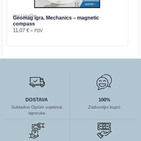
Igre i igračke
Geomag igra, Mechanics – magnetic
compass
11.07
€
+ PDV
DOSTAVA
100%
Sukladno Općim uvjetima
Zadovoljni kupci
isporuke