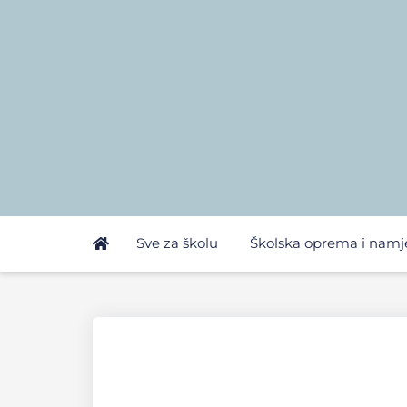
Sve za školu
Školska oprema i namj