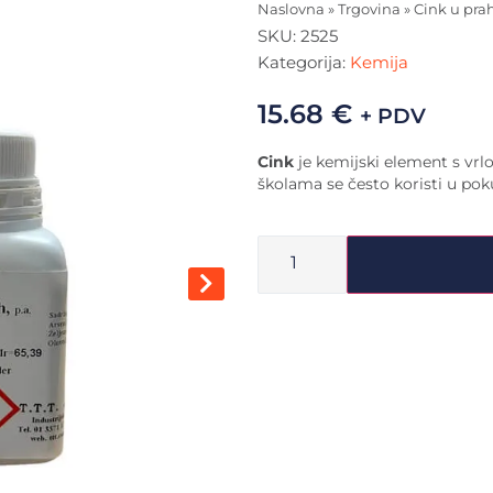
Naslovna
»
Trgovina
»
Cink u pra
SKU:
2525
Kategorija:
Kemija
15.68
€
+ PDV
Cink
je kemijski element s vr
školama se često koristi u poku