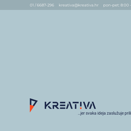
01 / 6687-296
kreativa@kreativa.hr
pon-pet: 8:00 
…jer svaka ideja zaslužuje pril