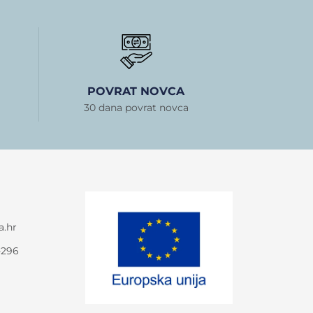
POVRAT NOVCA
30 dana povrat novca
a.hr
-296