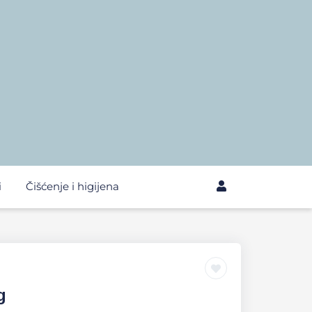
i
Čišćenje i higijena
g