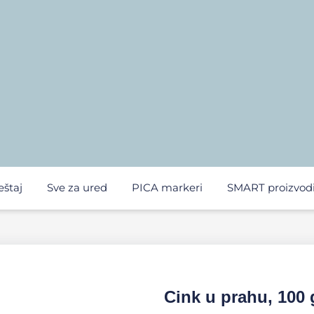
eštaj
Sve za ured
PICA markeri
SMART proizvod
Cink u prahu, 100 