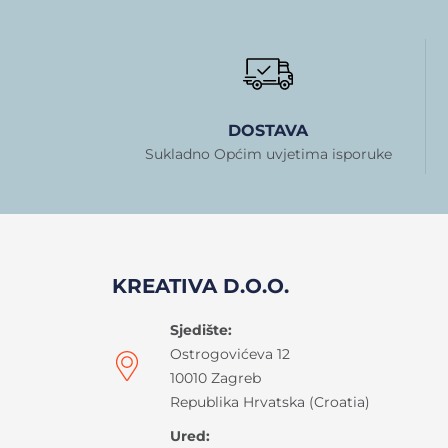
DOSTAVA
Sukladno Općim uvjetima isporuke
KREATIVA D.O.O.
Sjedište:
Ostrogovićeva 12
10010 Zagreb
Republika Hrvatska (Croatia)
Ured: