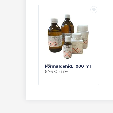
Kemija
Formaldehid, 1000 ml
6.76
€
+ PDV