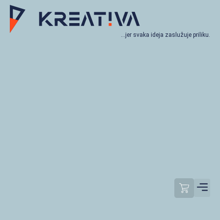
…jer svaka ideja zaslužuje priliku.
Moj račun
Odjavi se