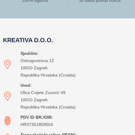
100% sigurno
30 dana povrat novca
KREATIVA D.O.O.
Sjedište:
Ostrogovićeva 12
10010 Zagreb
Republika Hrvatska (Croatia)
Ured:
Ulica Cvijete Zuzorić 49
10010 Zagreb
Republika Hrvatska (Croatia)
PDV ID BR./OIB:
HR37351859504
Transakcijski račun (IBAN):