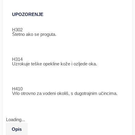
UPOZORENJE
H302
Štetno ako se proguta.
H314
Uzrokuje teške opekline kože i ozljede oka.
H410
Vrlo otrovno za vodeni okoliš, s dugotrajnim učincima.
Loading...
Opis