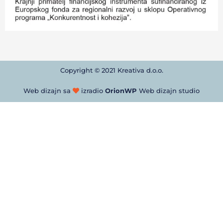
Copyright © 2021 Kreativa d.o.o.
Web dizajn sa
izradio
OrionWP
Web dizajn studio