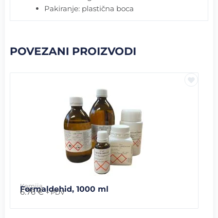
Pakiranje: plastična boca
POVEZANI PROIZVODI
Kemija
Formaldehid, 1000 ml
6.76
€
+ PDV