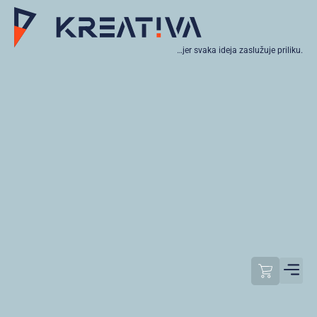
…jer svaka ideja zaslužuje priliku.
Moj raču