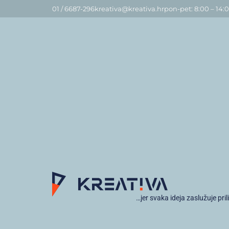
01 / 6687-296
kreativa@kreativa.hr
pon-pet: 8:00 – 14:
…jer svaka ideja zaslužuje pril