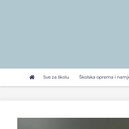
Sve za školu
Školska oprema i namj