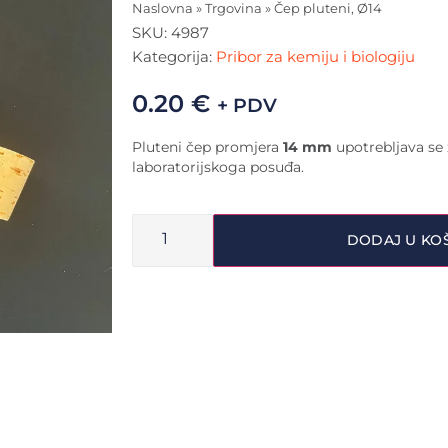
Naslovna
»
Trgovina
»
Čep pluteni, Ø14
SKU:
4987
Kategorija:
Pribor za kemiju i biologiju
0.20
€
+ PDV
Pluteni čep promjera
14 mm
upotrebljava se 
laboratorijskoga posuđa.
DODAJ U KO