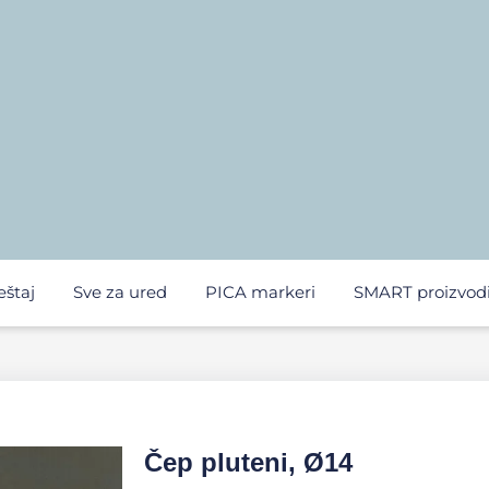
eštaj
Sve za ured
PICA markeri
SMART proizvod
Čep pluteni, Ø14