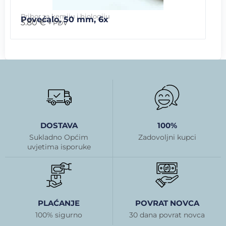
Pribor za kemiju i biologiju
Povećalo, 50 mm, 6x
3.80
€
+ PDV
DOSTAVA
100%
Sukladno Općim
Zadovoljni kupci
uvjetima isporuke
PLAĆANJE
POVRAT NOVCA
100% sigurno
30 dana povrat novca