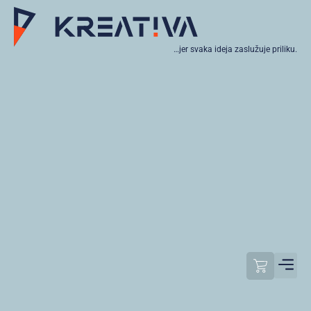
…jer svaka ideja zaslužuje priliku.
Moj raču