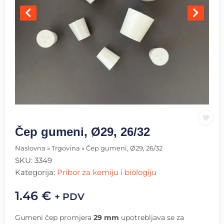
Čep gumeni, Ø29, 26/32
Naslovna
»
Trgovina
»
Čep gumeni, Ø29, 26/32
SKU:
3349
Kategorija:
Pribor za kemiju i biologiju
1.46
€
+ PDV
Gumeni čep promjera
29 mm
upotrebljava se za