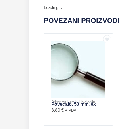
Loading...
POVEZANI PROIZVODI
Pribor za kemiju i biologiju
Povećalo, 50 mm, 6x
3.80
€
+ PDV