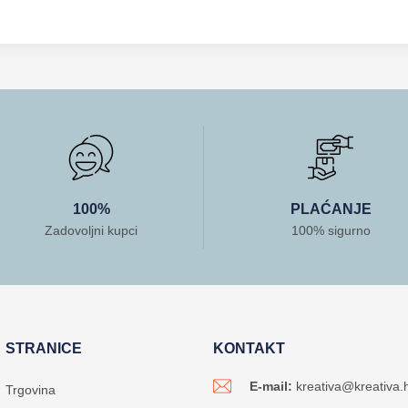
100%
PLAĆANJE
Zadovoljni kupci
100% sigurno
STRANICE
KONTAKT
E-mail:
kreativa@kreativa.
Trgovina