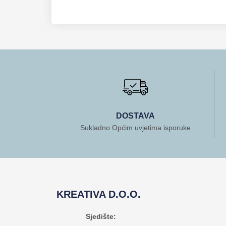
DOSTAVA
Sukladno Općim uvjetima isporuke
KREATIVA D.O.O.
Sjedište: