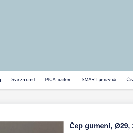
j
Sve za ured
PICA markeri
SMART proizvodi
Čiš
Čep gumeni, Ø29, 