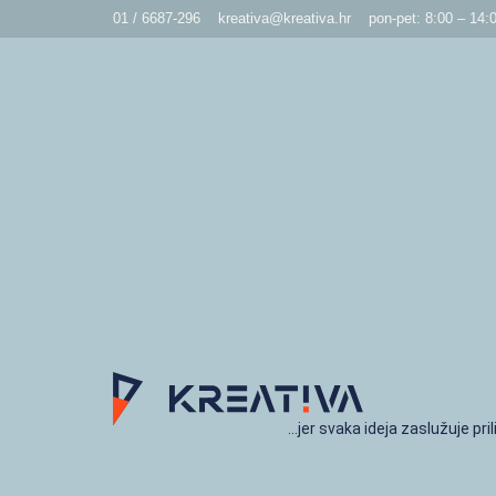
01 / 6687-296
kreativa@kreativa.hr
pon-pet: 8:00 – 14:
…jer svaka ideja zaslužuje pril