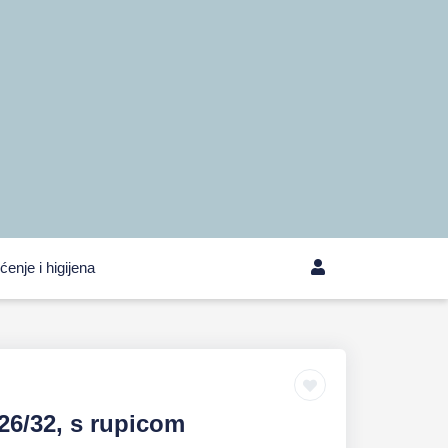
ćenje i higijena
26/32, s rupicom