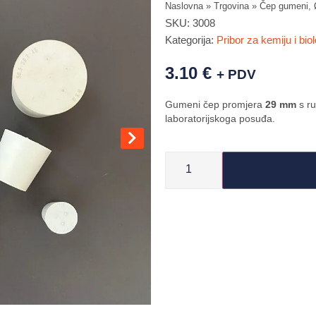
Naslovna
»
Trgovina
»
Čep gumeni, 
SKU:
3008
Kategorija:
Pribor za kemiju i biol
3.10
€
+ PDV
Gumeni čep promjera
29 mm
s ru
laboratorijskoga posuđa.