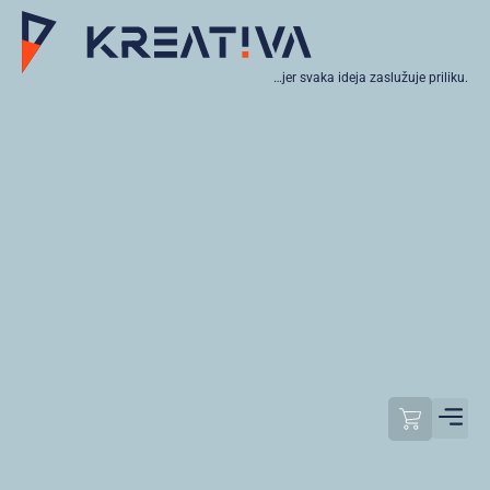
…jer svaka ideja zaslužuje priliku.
Moj raču