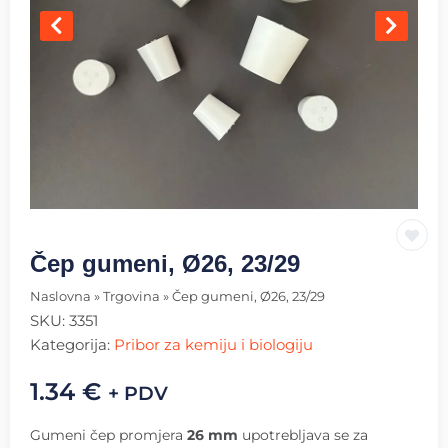
Čep gumeni, Ø26, 23/29
Naslovna
»
Trgovina
»
Čep gumeni, Ø26, 23/29
SKU:
3351
Kategorija:
Pribor za kemiju i biologiju
1.34
€
+ PDV
Gumeni čep promjera
26 mm
upotrebljava se za