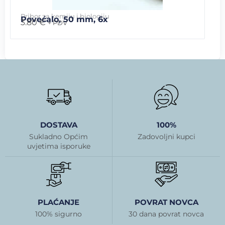
Pribor za kemiju i biologiju
Povećalo, 50 mm, 6x
3.80
€
+ PDV
DOSTAVA
100%
Sukladno Općim
Zadovoljni kupci
uvjetima isporuke
PLAĆANJE
POVRAT NOVCA
100% sigurno
30 dana povrat novca