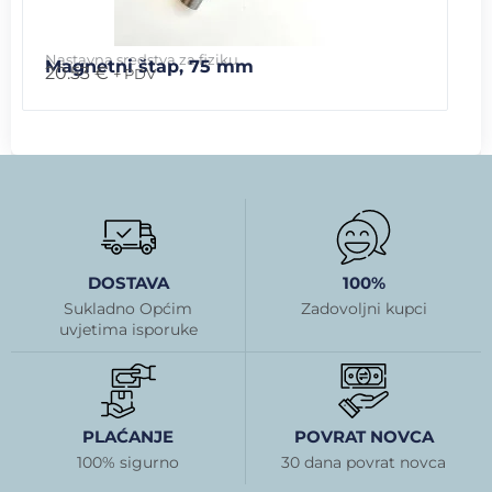
Nastavna sredstva za fiziku
Magnetni štap, 75 mm
20.53
€
+ PDV
DOSTAVA
100%
Sukladno Općim
Zadovoljni kupci
uvjetima isporuke
PLAĆANJE
POVRAT NOVCA
100% sigurno
30 dana povrat novca