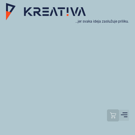
…jer svaka ideja zaslužuje priliku.
Moj raču