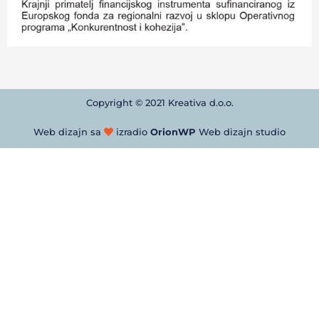
Copyright © 2021 Kreativa d.o.o.
Web dizajn sa
izradio
OrionWP
Web dizajn studio