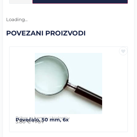
Loading...
POVEZANI PROIZVODI
Pribor za kemiju i biologiju
Povećalo, 50 mm, 6x
3.80
€
+ PDV