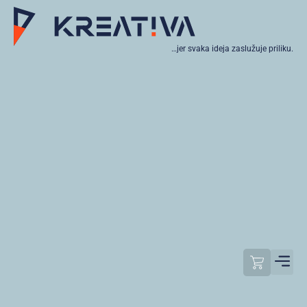
…jer svaka ideja zaslužuje priliku.
Moj raču