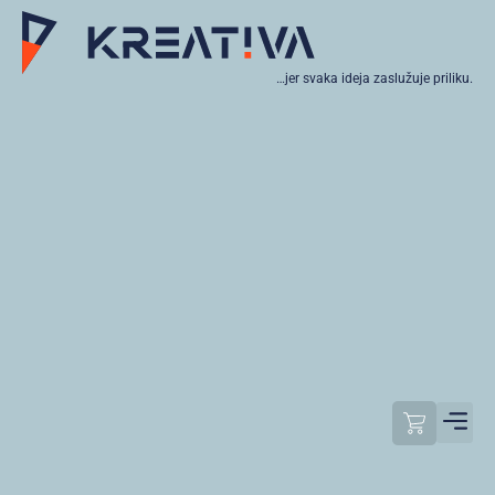
…jer svaka ideja zaslužuje priliku.
Moj raču