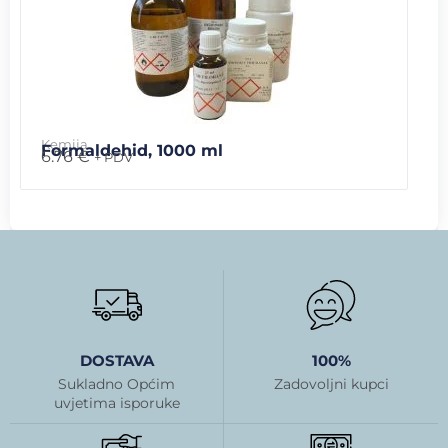
Kemija
Formaldehid, 1000 ml
6.76
€
+ PDV
DOSTAVA
100%
Sukladno Općim
Zadovoljni kupci
uvjetima isporuke