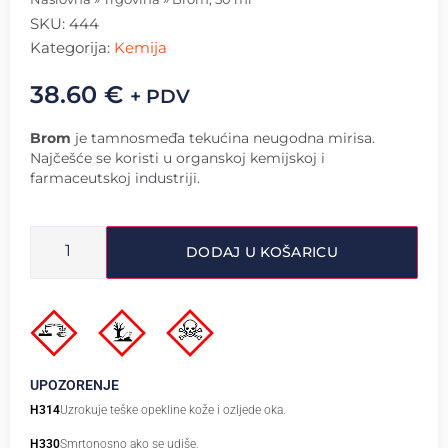
SKU:
444
Kategorija:
Kemija
38.60
€
+ PDV
Brom
je tamnosmeđa tekućina neugodna mirisa.
Najčešće se koristi u organskoj kemijskoj i
farmaceutskoj industriji.
DODAJ U KOŠARICU
UPOZORENJE
H314
Uzrokuje teške opekline kože i ozljede oka.
H330
Smrtonosno ako se udiše.