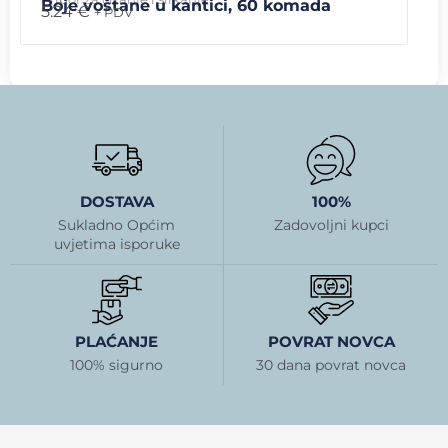
Boje voštane u kantici, 60 komada
5.24
€
+ PDV
DOSTAVA
100%
Sukladno Općim
Zadovoljni kupci
uvjetima isporuke
PLAĆANJE
POVRAT NOVCA
100% sigurno
30 dana povrat novca