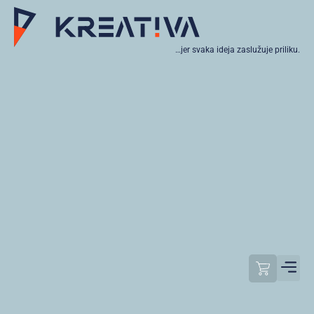
…jer svaka ideja zaslužuje priliku.
Moj raču