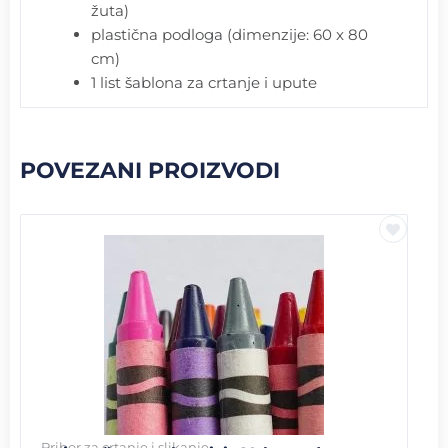
žuta)
plastična podloga (dimenzije: 60 x 80
cm)
1 list šablona za crtanje i upute
POVEZANI PROIZVODI
Pribor za crtanje i slikanje