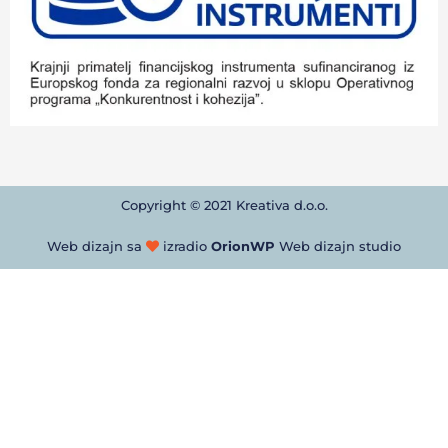
Copyright © 2021 Kreativa d.o.o.
Web dizajn sa
izradio
OrionWP
Web dizajn studio