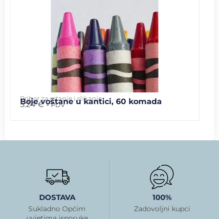
Pribor za crtanje i slikanje
Boje voštane u kantici, 60 komada
5.24
€
+ PDV
DOSTAVA
100%
Sukladno Općim
Zadovoljni kupci
uvjetima isporuke