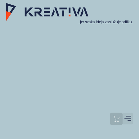
…jer svaka ideja zaslužuje priliku.
Moj raču