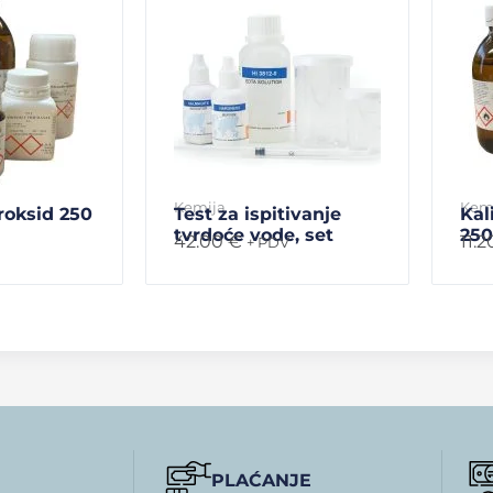
Kemija
Kem
roksid 250
Test za ispitivanje
Kal
tvrdoće vode, set
250
42.00
€
11.
+ PDV
PLAĆANJE