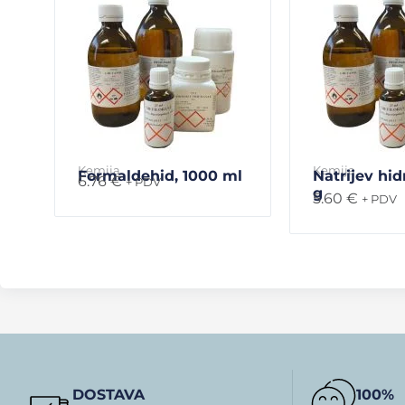
Kemija
Kemija
Formaldehid, 1000 ml
Natrijev hid
6.76
€
+ PDV
g
5.60
€
+ PDV
DOSTAVA
100%