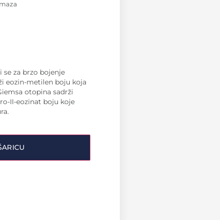
azmaza
i se za brzo bojenje
 eozin-metilen boju koja
 Giemsa otopina sadrži
ro-II-eozinat boju koje
ra.
ŠARICU