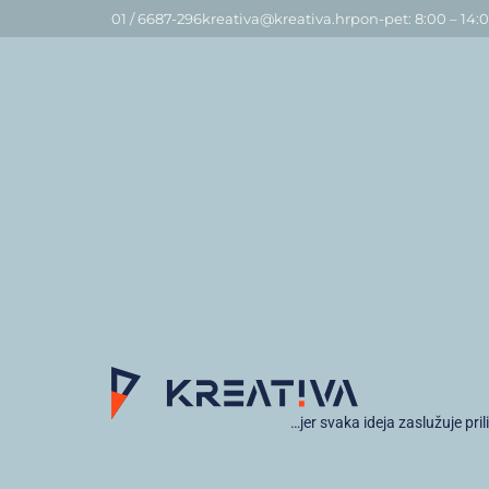
01 / 6687-296
kreativa@kreativa.hr
pon-pet: 8:00 – 14:
…jer svaka ideja zaslužuje pril