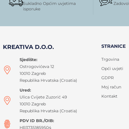
Sukladno Općim uvjetima
Zadovol
isporuke
KREATIVA D.O.O.
STRANICE
Trgovina
Sjedište:
Ostrogovićeva 12
Opći uvjeti
10010 Zagreb
GDPR
Republika Hrvatska (Croatia)
Moj račun
Ured:
Kontakt
Ulica Cvijete Zuzorić 49
10010 Zagreb
Republika Hrvatska (Croatia)
PDV ID BR./OIB:
HR37351859504