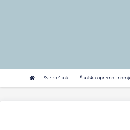
Sve za školu
Školska oprema i namj