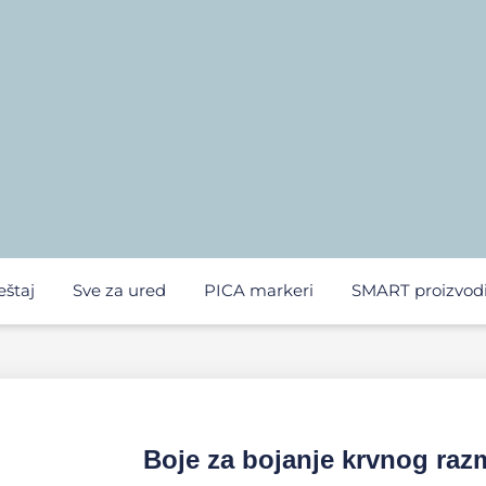
eštaj
Sve za ured
PICA markeri
SMART proizvod
Boje za bojanje krvnog raz