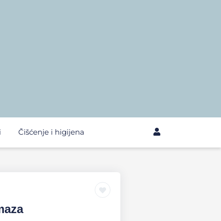
i
Čišćenje i higijena
maza