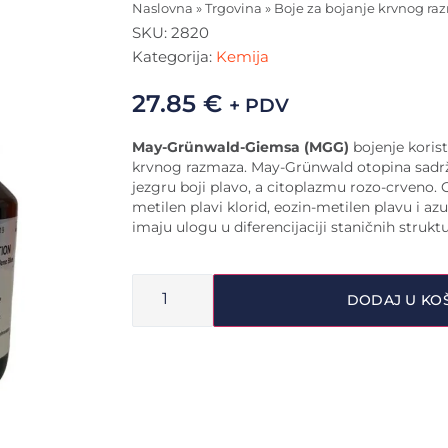
Naslovna
»
Trgovina
»
Boje za bojanje krvnog r
SKU:
2820
Kategorija:
Kemija
27.85
€
+ PDV
May-Grünwald-Giemsa (MGG)
bojenje korist
krvnog razmaza. May-Grünwald otopina sadrži
jezgru boji plavo, a citoplazmu rozo-crveno.
metilen plavi klorid, eozin-metilen plavu i azu
imaju ulogu u diferencijaciji staničnih struktu
DODAJ U KO