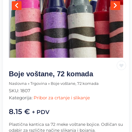
Boje voštane, 72 komada
Naslovna
»
Trgovina
»
Boje voštane, 72 komada
SKU:
1807
Kategorija:
Pribor za crtanje i slikanje
8.15
€
+ PDV
Plastična kantica sa 72 meke voštane bojice. Odličan su
odabir za različite načine slikanja i bojanja.