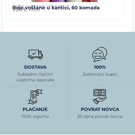
Pribor za crtanje i slikanje
Boje voštane u kantici, 60 komada
5.24
€
+ PDV
DOSTAVA
100%
Sukladno Općim
Zadovoljni kupci
uvjetima isporuke
PLAĆANJE
POVRAT NOVCA
100% sigurno
30 dana povrat novca