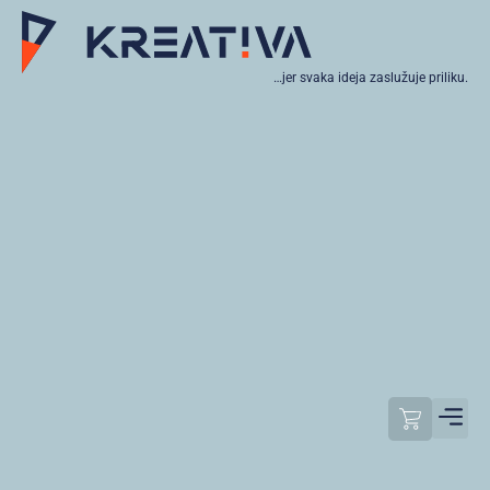
…jer svaka ideja zaslužuje priliku.
Moj raču