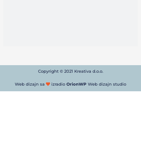
Copyright © 2021 Kreativa d.o.o.
Web dizajn sa
izradio
OrionWP
Web dizajn studio