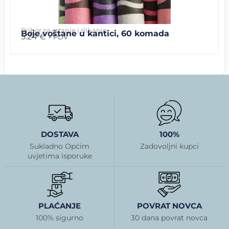
Pribor za crtanje i slikanje
Boje voštane u kantici, 60 komada
5.24
€
+ PDV
DOSTAVA
100%
Sukladno Općim
Zadovoljni kupci
uvjetima isporuke
PLAĆANJE
POVRAT NOVCA
100% sigurno
30 dana povrat novca