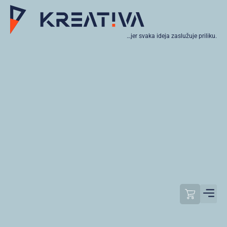
…jer svaka ideja zaslužuje priliku.
Moj raču