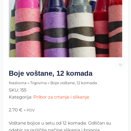
Boje voštane, 12 komada
Naslovna
»
Trgovina
»
Boje voštane, 12 komada
SKU:
155
Kategorija:
Pribor za crtanje i slikanje
2.70
€
+ PDV
Voštane bojice u setu od 12 komada. Odličan su
odabir za različite načine slikanja i bojanja.