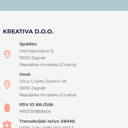
KREATIVA D.O.O.
Sjedište:
Ostrogovićeva 12
10010 Zagreb
Republika Hrvatska (Croatia)
Ured:
Ulica Cvijete Zuzorić 49
10010 Zagreb
Republika Hrvatska (Croatia)
PDV ID BR./OIB:
HR37351859504
Transakcijski račun (IBAN):
HR76 2484 0081 1352 1733 5