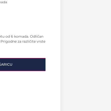
omada
etu od 6 komada. Odličan
. Prigodne za različite vrste
ŠARICU