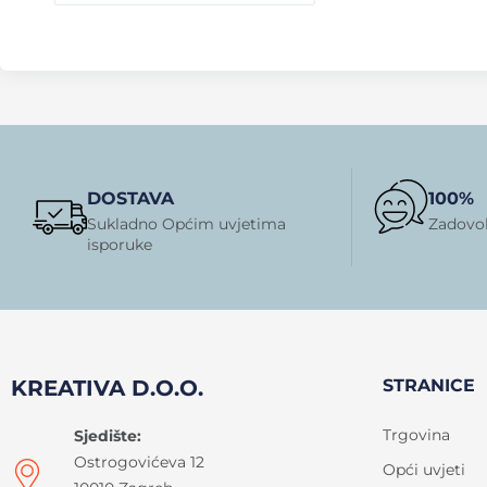
DOSTAVA
100%
Sukladno Općim uvjetima
Zadovol
isporuke
KREATIVA D.O.O.
STRANICE
Trgovina
Sjedište:
Ostrogovićeva 12
Opći uvjeti