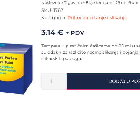
Naslovna
»
Trgovina
»
Boje tempere, 25 ml, 6 k
SKU:
1767
Kategorija:
Pribor za crtanje i slikanje
3.14
€
+ PDV
Tempere u plastičnim čašicama od 25 ml u s
su odabir za različite načine slikanja i bojanja
slikarskih podloga.
DODAJ U KO