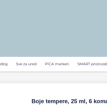
eštaj
Sve za ured
PICA markeri
SMART proizvod
Boje tempere, 25 ml, 6 kom