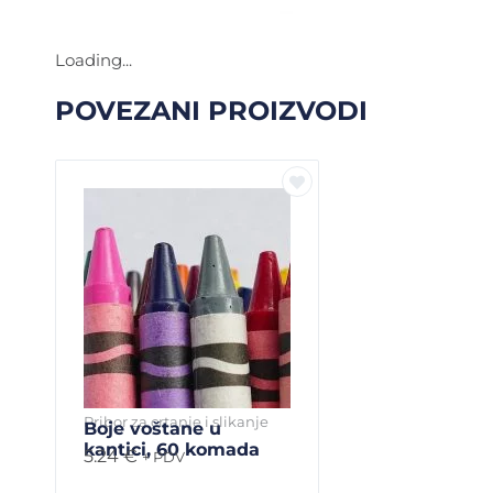
Loading...
POVEZANI PROIZVODI
Pribor za crtanje i slikanje
Boje voštane u
kantici, 60 komada
5.24
€
+ PDV