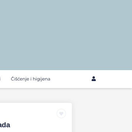
i
Čišćenje i higijena
ada