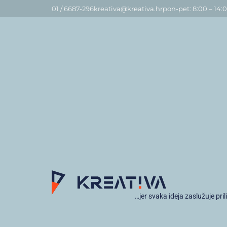
01 / 6687-296
kreativa@kreativa.hr
pon-pet: 8:00 – 14:
…jer svaka ideja zaslužuje pril