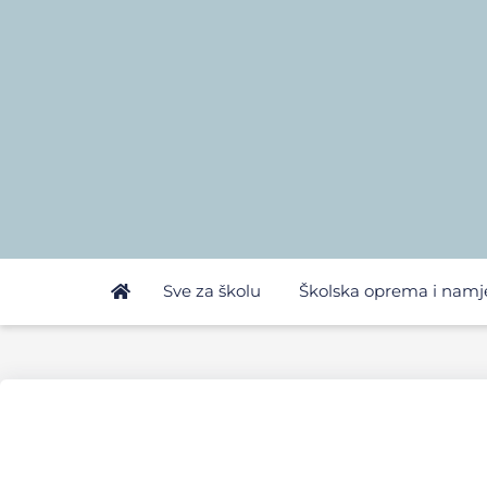
Sve za školu
Školska oprema i namj