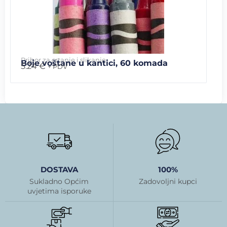
Pribor za crtanje i slikanje
Boje voštane u kantici, 60 komada
5.24
€
+ PDV
DOSTAVA
100%
Sukladno Općim
Zadovoljni kupci
uvjetima isporuke