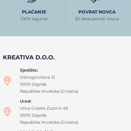
PLAĆANJE
POVRAT NOVCA
100% sigurno
30 dana povrat novca
KREATIVA D.O.O.
Sjedište:
Ostrogovićeva 12
10010 Zagreb
Republika Hrvatska (Croatia)
Ured:
Ulica Cvijete Zuzorić 49
10010 Zagreb
Republika Hrvatska (Croatia)