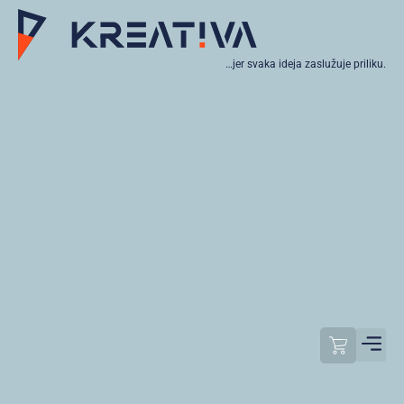
…jer svaka ideja zaslužuje priliku.
Moj raču