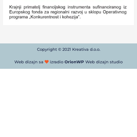
Copyright © 2021 Kreativa d.o.o.
Web dizajn sa
izradio
OrionWP
Web dizajn studio