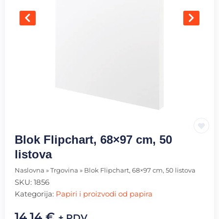
Blok Flipchart, 68×97 cm, 50
listova
Naslovna
»
Trgovina
»
Blok Flipchart, 68×97 cm, 50 listova
SKU:
1856
Kategorija:
Papiri i proizvodi od papira
14.14
€
+ PDV