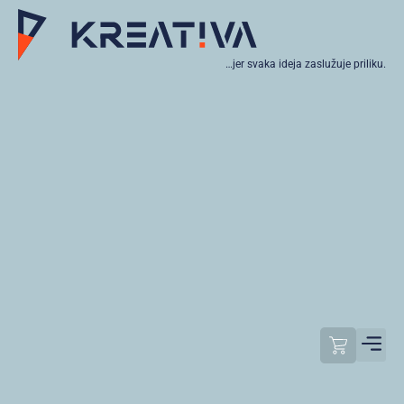
…jer svaka ideja zaslužuje priliku.
Moj raču