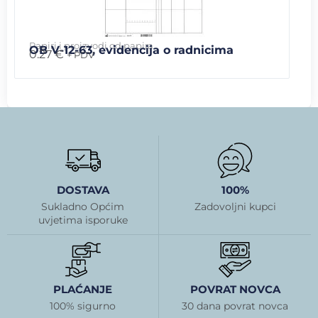
Papiri i proizvodi od papira
OB V-12-63, evidencija o radnicima
0.27
€
+ PDV
DOSTAVA
100%
Sukladno Općim
Zadovoljni kupci
uvjetima isporuke
PLAĆANJE
POVRAT NOVCA
100% sigurno
30 dana povrat novca