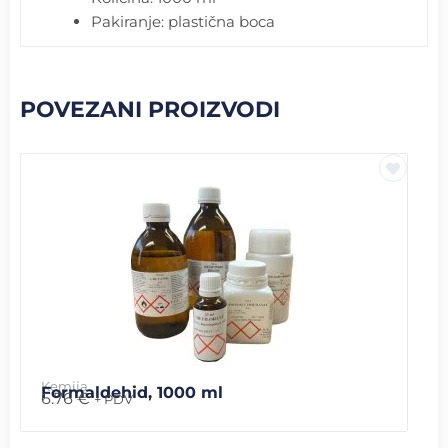
Pakiranje: plastična boca
POVEZANI PROIZVODI
Kemija
Formaldehid, 1000 ml
6.76
€
+ PDV