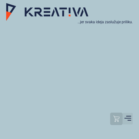
…jer svaka ideja zaslužuje priliku.
Moj raču