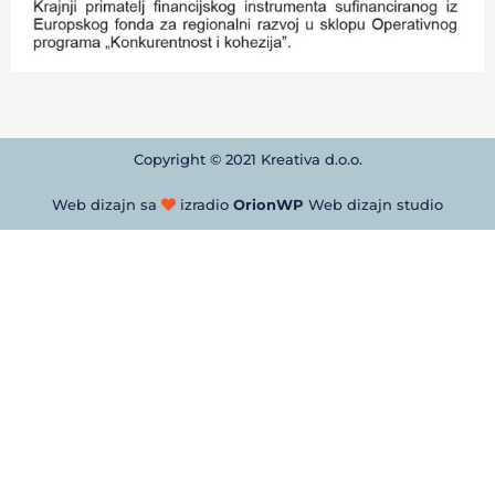
Copyright © 2021 Kreativa d.o.o.
Web dizajn sa
izradio
OrionWP
Web dizajn studio