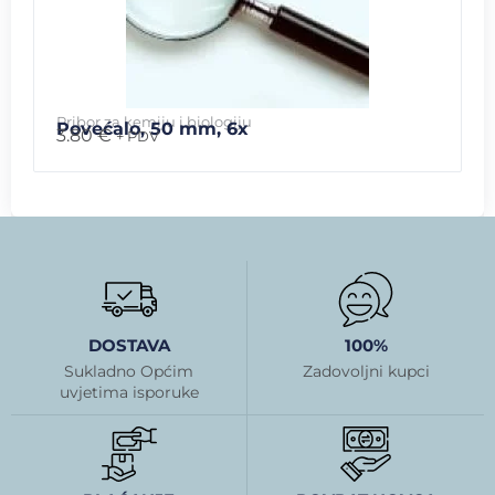
Pribor za kemiju i biologiju
Povećalo, 50 mm, 6x
3.80
€
+ PDV
DOSTAVA
100%
Sukladno Općim
Zadovoljni kupci
uvjetima isporuke