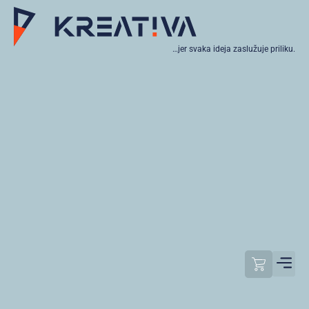
…jer svaka ideja zaslužuje priliku.
Moj raču