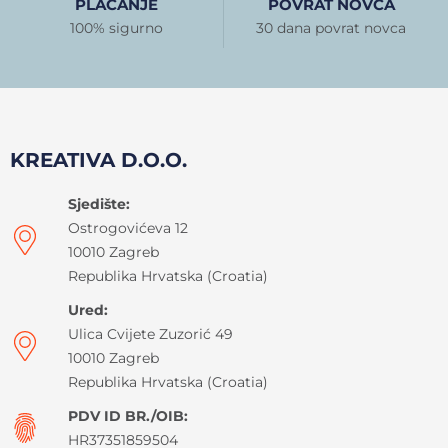
PLAĆANJE
POVRAT NOVCA
100% sigurno
30 dana povrat novca
KREATIVA D.O.O.
Sjedište:
Ostrogovićeva 12
10010 Zagreb
Republika Hrvatska (Croatia)
Ured:
Ulica Cvijete Zuzorić 49
10010 Zagreb
Republika Hrvatska (Croatia)
PDV ID BR./OIB:
HR37351859504