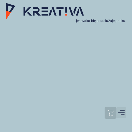
…jer svaka ideja zaslužuje priliku.
Moj raču