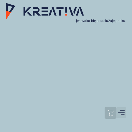
…jer svaka ideja zaslužuje priliku.
Moj raču