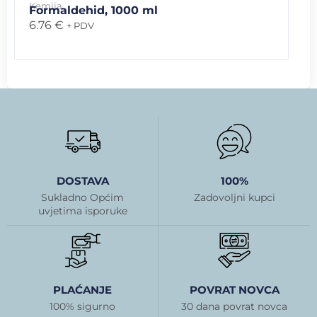
Kemija
Formaldehid, 1000 ml
6.76
€
+ PDV
DOSTAVA
100%
Sukladno Općim
Zadovoljni kupci
uvjetima isporuke
PLAĆANJE
POVRAT NOVCA
100% sigurno
30 dana povrat novca