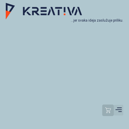
…jer svaka ideja zaslužuje priliku.
Moj račun
Odjavi se