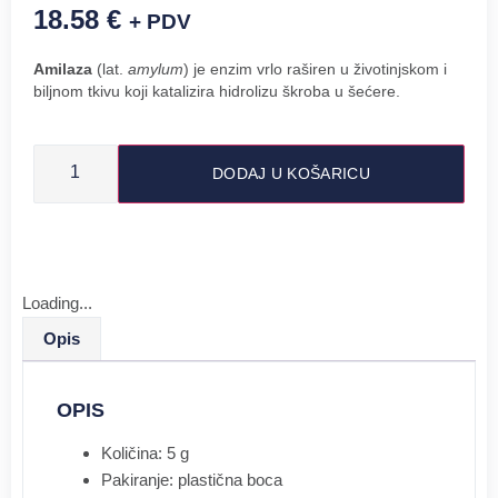
18.58
€
+ PDV
Amilaza
(lat.
amylum
) je enzim vrlo raširen u životinjskom i
biljnom tkivu koji katalizira hidrolizu škroba u šećere.
DODAJ U KOŠARICU
Loading...
Opis
OPIS
Količina: 5 g
Pakiranje: plastična boca