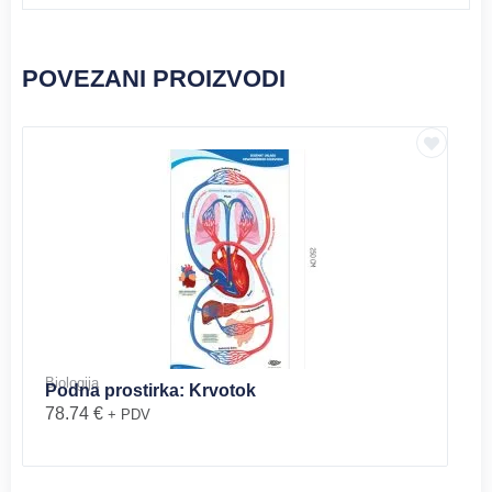
POVEZANI PROIZVODI
Biologija
Podna prostirka: Krvotok
78.74
€
+ PDV