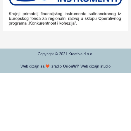
Copyright © 2021 Kreativa d.o.o.
Web dizajn sa
izradio
OrionWP
Web dizajn studio