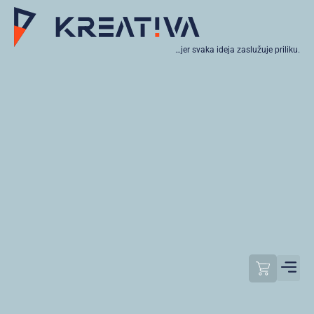
…jer svaka ideja zaslužuje priliku.
Moj raču