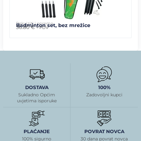
Rekviziti i oprema
Badminton set, bez mrežice
36.80
€
+ PDV
DOSTAVA
100%
Sukladno Općim
Zadovoljni kupci
uvjetima isporuke
PLAĆANJE
POVRAT NOVCA
100% sigurno
30 dana povrat novca