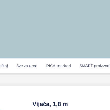
eštaj
Sve za ured
PICA markeri
SMART proizvod
Vijača, 1,8 m