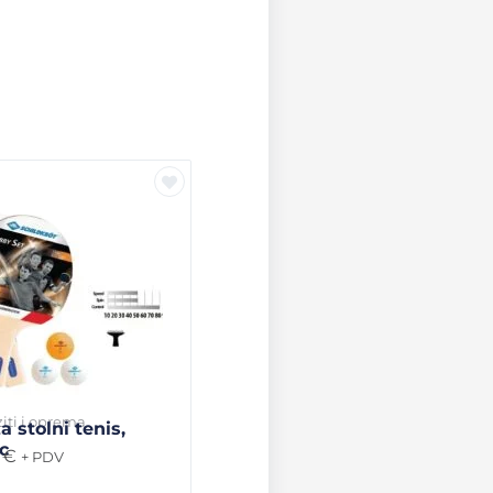
iti i oprema
a stolni tenis,
c
0
€
+ PDV