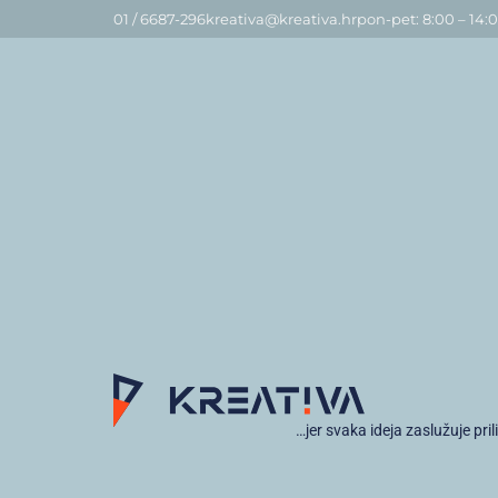
01 / 6687-296
kreativa@kreativa.hr
pon-pet: 8:00 – 14:
…jer svaka ideja zaslužuje pril