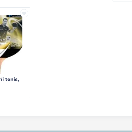
a
i tenis,