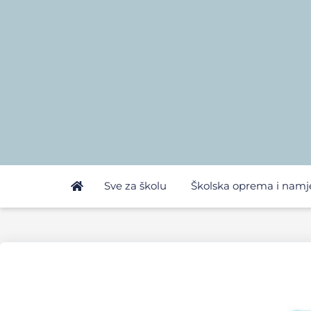
Sve za školu
Školska oprema i namj