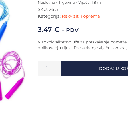
Naslovna
»
Trgovina
»
Vijača, 1,8 m
SKU:
2615
Kategorija:
Rekviziti i oprema
3.47
€
+ PDV
Visokokvalitetno uže za preskakanje pomaže u
oblikovanju tijela. Preskakanje vijače izvrsna 
DODAJ U KO