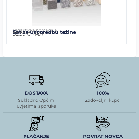
Didaktička pomagala
Set za usporedbu težine
92.39
€
+ PDV
DOSTAVA
100%
Sukladno Općim
Zadovoljni kupci
uvjetima isporuke
PLAĆANJE
POVRAT NOVCA