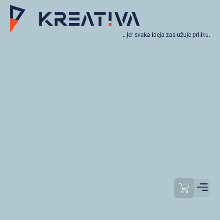
…jer svaka ideja zaslužuje priliku.
Moj raču