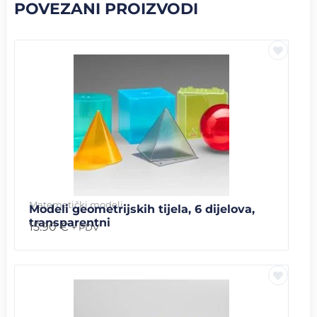
POVEZANI PROIZVODI
Matematički modeli
Modeli geometrijskih tijela, 6 dijelova,
transparentni
15.90
€
+ PDV