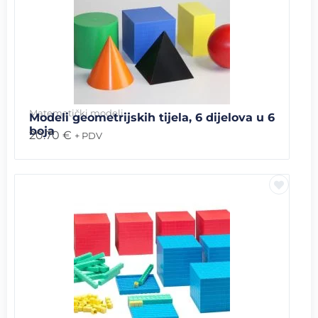
Matematički modeli
Modeli geometrijskih tijela, 6 dijelova u 6
boja
20.70
€
+ PDV