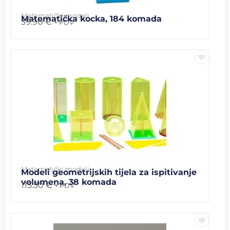
Matematički modeli
Matematička kocka, 184 komada
39.90
€
+ PDV
Matematički modeli
Modeli geometrijskih tijela za ispitivanje
volumena, 38 komada
115.50
€
+ PDV