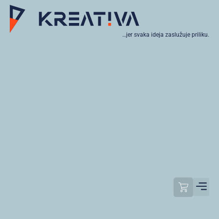
…jer svaka ideja zaslužuje priliku.
Moj raču