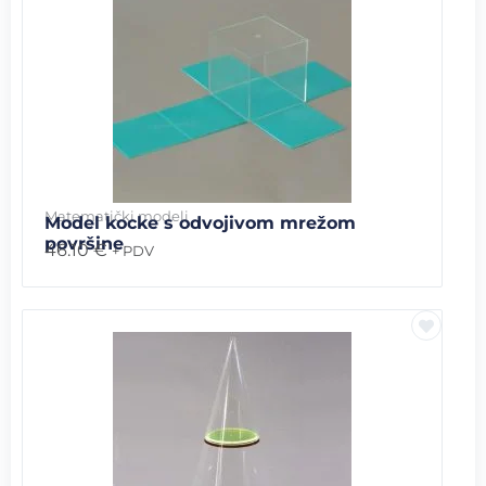
Matematički modeli
Model kocke s odvojivom mrežom
površine
46.10
€
+ PDV