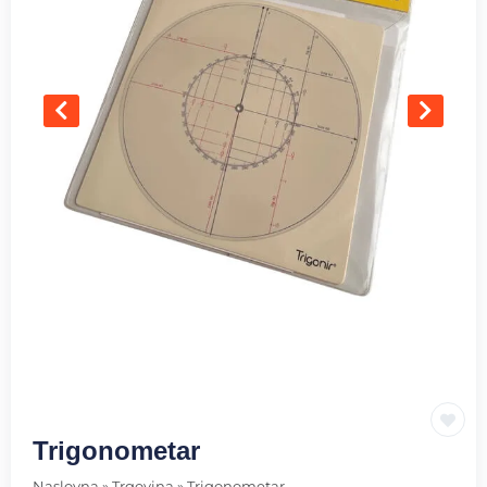
Trigonometar
Naslovna
»
Trgovina
»
Trigonometar