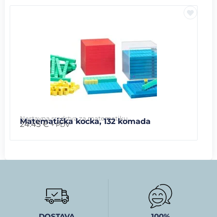
Nastavna sredstva za matematiku
Matematička kocka, 132 komada
24.45
€
+ PDV
DOSTAVA
100%