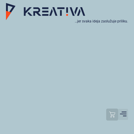
…jer svaka ideja zaslužuje priliku.
Moj raču