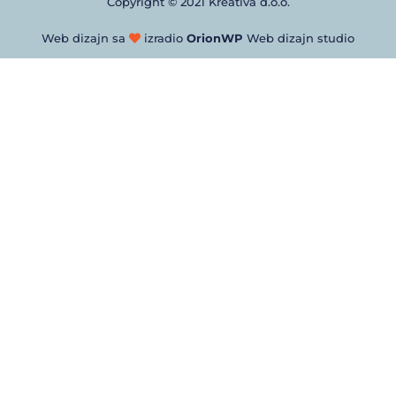
Copyright © 2021 Kreativa d.o.o.
Web dizajn sa
izradio
OrionWP
Web dizajn studio